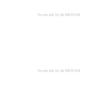
Ou em até 2x de
R$
107.64
rno Ondas Marrom e Dourado
Ou em até 2x de
R$
107.64
rno Ondas Marrom e Dourado