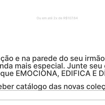
Ou em até 2x de
R$
107.64
ação e na parede do seu irmão
inda mais especial. Junte seu
es que EMOCIONA, EDIFICA E 
eber catálogo das novas cole