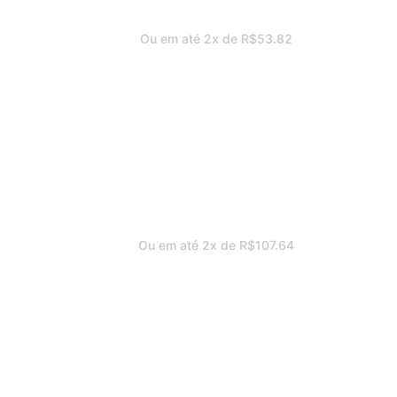
Ou em até 2x de
R$
53.82
rno Ondas Marrom e Dourado
Ou em até 2x de
R$
107.64
rno Ondas Marrom e Dourado