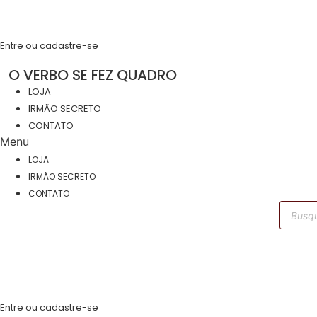
Skip
stagram
to
R$
0.00
Cart
content
Entre ou cadastre-se
O VERBO SE FEZ QUADRO
LOJA
IRMÃO SECRETO
CONTATO
Menu
LOJA
IRMÃO SECRETO
CONTATO
Pesqui
produt
stagram
Entre ou cadastre-se