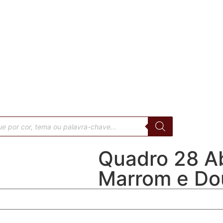
sar
os
Quadro 28 A
Marrom e Do