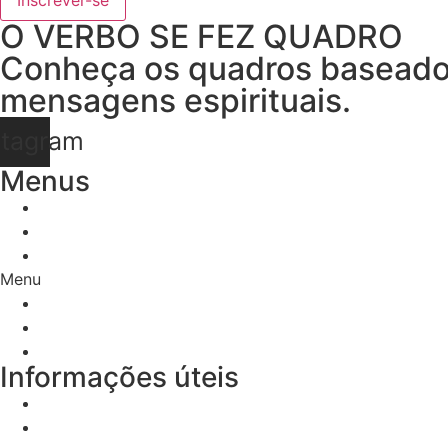
O VERBO SE FEZ QUADRO
Conheça os quadros baseados
mensagens espirituais.
stagram
Menus
LOJA
IRMÃO SECRETO
CONTATO
Menu
LOJA
IRMÃO SECRETO
CONTATO
Informações úteis
TERMOS E CONDIÇÕES
POLÍTICAS DE DEVOLUÇÃO E TROCAS