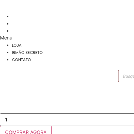
R$
0.00
Cart
LOJA
IRMÃO SECRETO
CONTATO
Menu
LOJA
IRMÃO SECRETO
CONTATO
Pesqui
produt
Quadro
28
Abstrato
Moderno
COMPRAR AGORA