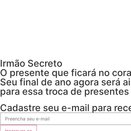
R$
200.00
COMPRAR AGORA
Irmão Secreto
O presente que ficará no cor
Seu final de ano agora será a
para essa troca de present
SAIBA MAIS
Cadastre seu e-mail para rec
Inscrever-se