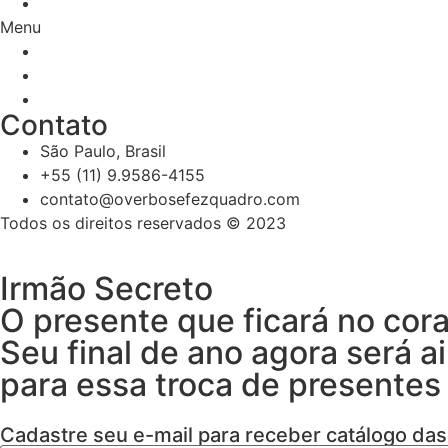
POLÍTICAS DE PRIVACIDADE
Menu
TERMOS E CONDIÇÕES
POLÍTICAS DE DEVOLUÇÃO E TROCAS
POLÍTICAS DE PRIVACIDADE
Contato
São Paulo, Brasil
+55 (11) 9.9586-4155
contato@overbosefezquadro.com
Todos os direitos reservados © 2023
Irmão Secreto
O presente que ficará no cor
Seu final de ano agora será a
para essa troca de present
SAIBA MAIS
Cadastre seu e-mail para receber catálogo das