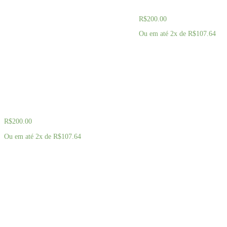
Marrom e Dourado
R$
200.00
Ou em até 2x de
R$
107.64
COMPRAR AGORA
Quadro 2 Abstrato Moderno Ondas
Marrom e Dourado
R$
200.00
Ou em até 2x de
R$
107.64
COMPRAR AGORA