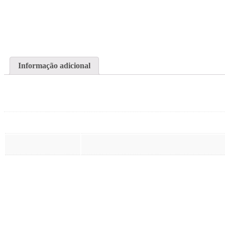
Ou em até 2x de
R$
107.64
FRETE GRÁTIS EM COMPRAS A PARTIR
Informação adicional
Informação adicional
Moldura
Material
Produtos relacionados
Quadro 11 Abstrato Mod