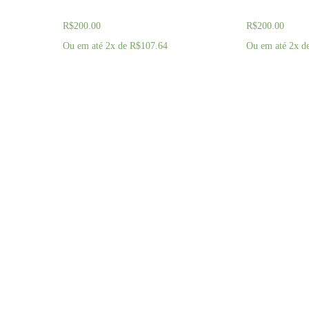
Marrom e Dourado
Marrom e D
R$
200.00
R$
200.00
Ou em até 2x de
R$
107.64
Ou em até 2x d
COMPRAR AGORA
COMPRAR 
Irmão Secreto
O presente que ficará