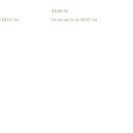
ourado
Marrom e Dourado
R$
200.00
e
R$
107.64
Ou em até 2x de
R$
107.64
AGORA
COMPRAR AGORA
 no coração e na parede do seu